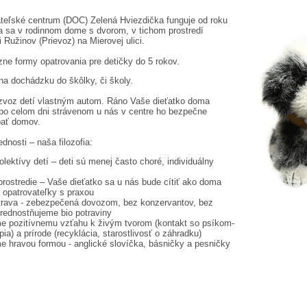
teľské centrum (DOC) Zelená Hviezdička funguje od roku
 sa v rodinnom dome s dvorom, v tichom prostredí
 Ružinov (Prievoz) na Mierovej ulici.
ne formy opatrovania pre detičky do 5 rokov.
 na dochádzku do škôlky, či školy.
zvoz detí vlastným autom. Ráno Vaše dieťatko doma
po celom dni strávenom u nás v centre ho bezpečne
pať domov.
nosti – naša filozofia:
lektívy detí – deti sú menej často choré, individuálny
rostredie – Vaše dieťatko sa u nás bude cítiť ako doma
 opatrovateľky s praxou
trava - zebezpečená dovozom, bez konzervantov, bez
prednostňujeme bio potraviny
me pozitívnemu vzťahu k živým tvorom (kontakt so psíkom-
pia) a prírode (recyklácia, starostlivosť o záhradku)
e hravou formou - anglické slovíčka, básničky a pesničky