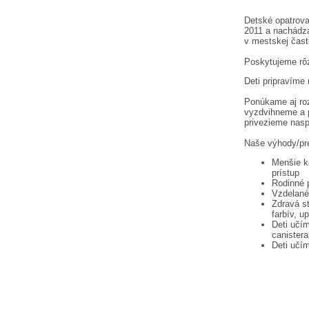
Detské opatrova
2011 a nachádza
v mestskej časti
Poskytujeme rôz
Deti pripravíme
Ponúkame aj ro
vyzdvihneme a 
privezieme nas
Naše výhody/pred
Menšie ko
prístup
Rodinné p
Vzdelané
Zdravá s
farbív, u
Deti učí
canistera
Deti učím