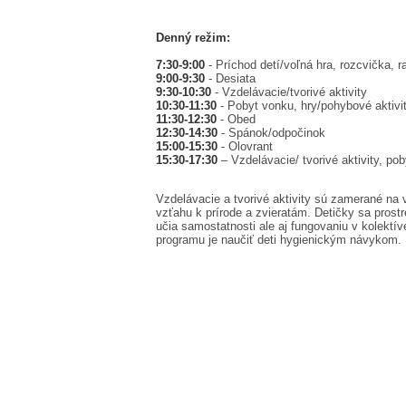
Denný režim:
7:30-9:00
- Príchod detí/voľná hra, rozcvička, 
9:00-9:30
- Desiata
9:30-10:30
- Vzdelávacie/tvorivé aktivity
10:30-11:30
- Pobyt vonku, hry/pohybové aktivi
11:30-12:30
- Obed
12:30-14:30
- Spánok/odpočinok
15:00-15:30
- Olovrant
15:30-17:30
– Vzdelávacie/ tvorivé aktivity, po
Vzdelávacie a tvorivé aktivity sú zamerané na 
vzťahu k prírode a zvieratám. Detičky sa prostr
učia samostatnosti ale aj fungovaniu v kolekt
programu je naučiť deti hygienickým návykom.